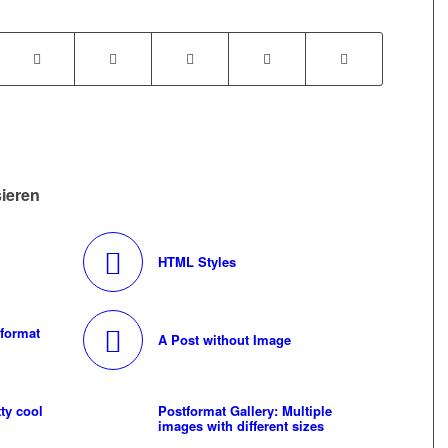
sieren
HTML Styles
 format
A Post without Image
tty cool
Postformat Gallery: Multiple
images with different sizes