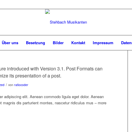
Über uns
Besetzung
Bilder
Kontakt
Impressum
Daten
ure introduced with Version 3.1. Post Formats can
ze its presentation of a post.
/
zed
von
ratiocoder
er adipiscing elit. Aenean commodo ligula eget dolor. Aenean
 magnis dis parturient montes, nascetur ridiculus mus – more