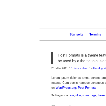
Startseite
Termine
Post Formats is a theme feat
be used by a theme to customi
/
/
28. März 2011
0 Kommentare
in
Uncategori
Lorem ipsum dolor sit amet, consectetu
massa. Cum sociis natoque penatibus et
on
WordPress.org: Post Formats
Schlagworte:
are
,
nice
,
some
,
tags
,
these