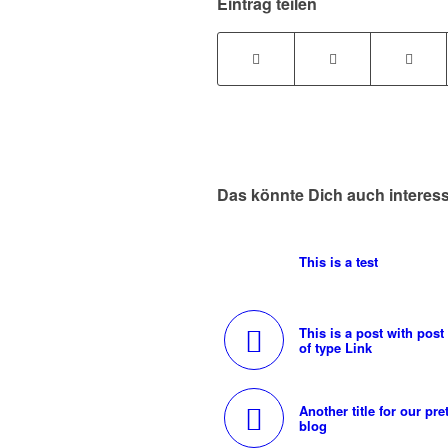
Eintrag teilen
Das könnte Dich auch interes
This is a test
This is a post with post
of type Link
Another title for our pre
blog