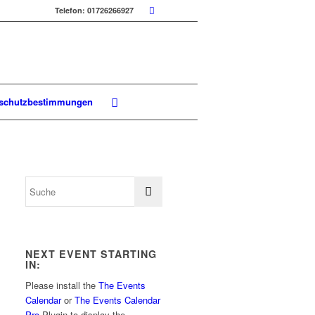
Telefon: 01726266927
schutzbestimmungen
NEXT EVENT STARTING
IN:
Please install the
The Events
Calendar
or
The Events Calendar
Pro
Plugin to display the