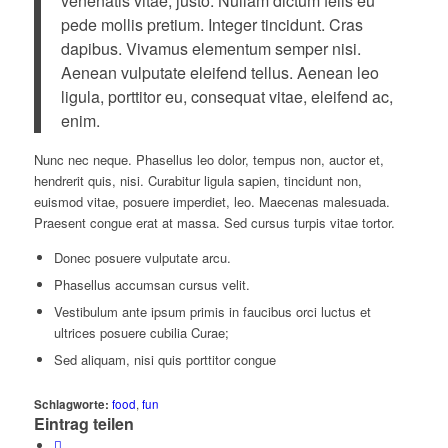
venenatis vitae, justo. Nullam dictum felis eu
pede mollis pretium. Integer tincidunt. Cras
dapibus. Vivamus elementum semper nisi.
Aenean vulputate eleifend tellus. Aenean leo
ligula, porttitor eu, consequat vitae, eleifend ac,
enim.
Nunc nec neque. Phasellus leo dolor, tempus non, auctor et,
hendrerit quis, nisi. Curabitur ligula sapien, tincidunt non,
euismod vitae, posuere imperdiet, leo. Maecenas malesuada.
Praesent congue erat at massa. Sed cursus turpis vitae tortor.
Donec posuere vulputate arcu.
Phasellus accumsan cursus velit.
Vestibulum ante ipsum primis in faucibus orci luctus et
ultrices posuere cubilia Curae;
Sed aliquam, nisi quis porttitor congue
Schlagworte:
food
,
fun
Eintrag teilen