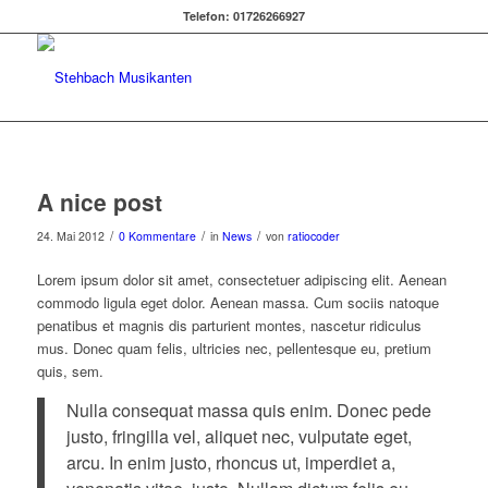
Telefon: 01726266927
A nice post
/
/
/
24. Mai 2012
0 Kommentare
in
News
von
ratiocoder
Lorem ipsum dolor sit amet, consectetuer adipiscing elit. Aenean
commodo ligula eget dolor. Aenean massa. Cum sociis natoque
penatibus et magnis dis parturient montes, nascetur ridiculus
mus. Donec quam felis, ultricies nec, pellentesque eu, pretium
quis, sem.
Nulla consequat massa quis enim. Donec pede
justo, fringilla vel, aliquet nec, vulputate eget,
arcu. In enim justo, rhoncus ut, imperdiet a,